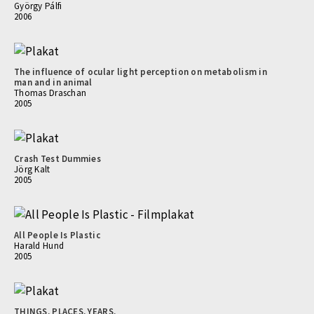
György Pálfi
2006
The influence of ocular light perception on metabolism in
man and in animal
Thomas Draschan
2005
Crash Test Dummies
Jörg Kalt
2005
All People Is Plastic
Harald Hund
2005
THINGS. PLACES. YEARS.