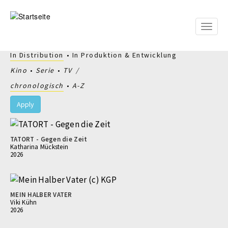
Direkt
zum
Inhalt
Toggle
naviga
In Distribution
In Produktion & Entwicklung
Kino
Serie
TV
chronologisch
A-Z
Apply
TATORT - Gegen die Zeit
Katharina Mückstein
2026
MEIN HALBER VATER
Viki Kühn
2026