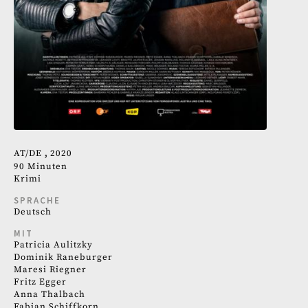
AT
DE
2020
90 Minuten
Krimi
SPRACHE
Deutsch
MIT
Patricia Aulitzky
Dominik Raneburger
Maresi Riegner
Fritz Egger
Anna Thalbach
Fabian Schiffkorn