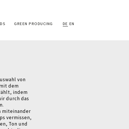
DS
GREEN PRODUCING
DE
EN
Auswahl von
 mit dem
wählt, indem
wir durch das
n.
n miteinander
ips vermissen,
ten, Ton und