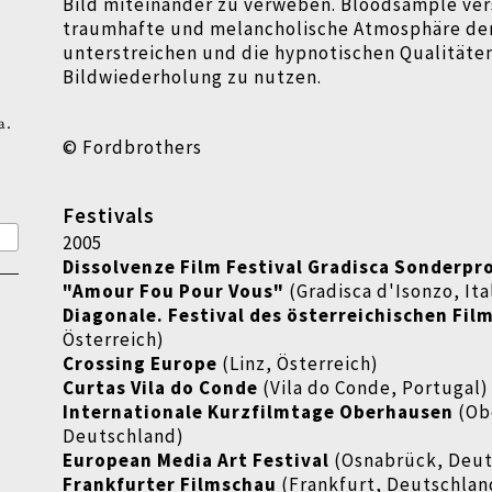
Bild miteinander zu verweben. Bloodsample ver
traumhafte und melancholische Atmosphäre der
unterstreichen und die hypnotischen Qualitäte
Bildwiederholung zu nutzen.
a.
© Fordbrothers
Festivals
2005
Dissolvenze Film Festival Gradisca Sonderp
"Amour Fou Pour Vous"
(
Gradisca d'Isonzo, Ita
Diagonale. Festival des österreichischen Fil
Österreich)
Crossing Europe
(Linz, Österreich)
Curtas Vila do Conde
(Vila do Conde, Portugal)
Internationale Kurzfilmtage Oberhausen
(Ob
Deutschland)
European Media Art Festival
(Osnabrück, Deut
Frankfurter Filmschau
(Frankfurt, Deutschlan