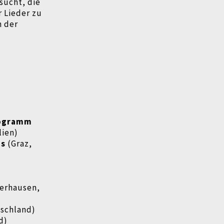
sucht, die
 Lieder zu
n der
rogramm
lien)
ms
(Graz,
erhausen,
schland)
d)