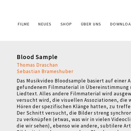
Main
FILME
NEUES
SHOP
ÜBER UNS
DOWNLOA
navigation
Blood Sample
Thomas Draschan
Sebastian Brameshuber
Das Musikvideo Bloodsample basiert auf einer 
gefundenem Filmmaterial in Übereinstimmung
Liedtext. Alles andere Filmmaterial wird ausge
versucht wird, die visuellen Assoziationen, die 
Hören der spezifischen Klänge hatten, zu treffe
Der Schnitt versucht, die Bilder streng synchro
zu verknüpfen (etwas, was wir in vielen Videocl
die wir sehen), ebenso wie andere, subtilere Ar