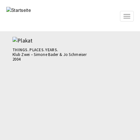
Direkt
zum
Inhalt
Toggle
naviga
THINGS. PLACES. YEARS.
Klub Zwei – Simone Bader & Jo Schmeiser
2004