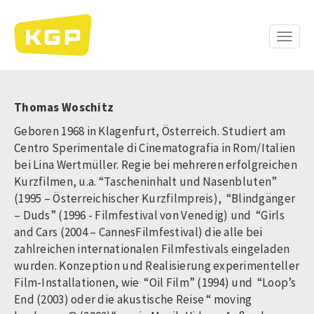
Direkt
zum
Inhalt
Toggle
naviga
Thomas Woschitz
Geboren 1968 in Klagenfurt, Österreich. Studiert am
Centro Sperimentale di Cinematografia in Rom/Italien
bei Lina Wertmüller. Regie bei mehreren erfolgreichen
Kurzfilmen, u.a. “Tascheninhalt und Nasenbluten”
(1995 – Österreichischer Kurzfilmpreis), “Blindgänger
– Duds” (1996 - Filmfestival von Venedig) und “Girls
and Cars (2004 – CannesFilmfestival) die alle bei
zahlreichen internationalen Filmfestivals eingeladen
wurden. Konzeption und Realisierung experimenteller
Film-Installationen, wie “Oil Film” (1994) und “Loop’s
End (2003) oder die akustische Reise “ moving