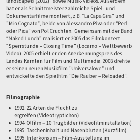
landscape© (2002)“ sowie Musik-Videos. Außerdem
hat er als Schnittmeister zahlreiche Spiel- und
Dokumentarfilme montiert, z.B. “La Capa Gira” und
"Mio Cognato", beide von Alessandro Piva oder “Perl
oder Pica” von Pol Cruchten. Gemeinsam mit der Band
“Naked Lunch” realisiert er 2005 das Filmkonzert
“Sperrstunde – Closing Time” (Locarno – Wettbewerb
Video). 2005 erhielt er den Anerkennungspreis des
Landes Kärnten für Film und Multimedia. 2008 drehte
er seinen neuen Musikfilm "Universalove" und
entwickelte den Spielfilm "Die Räuber – Reloaded".
Filmographie
1992: 22 Arten die Flucht zu
ergreifen (Videotryptichon)
1994: Ölfilm – 10 Trugbilder (Videofilminstallation)
1995: Tascheninhalt und Nasenbluten (Kurzfilm)
1995: Interkonsum – Film-Ausstellung im