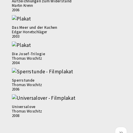
Aufzeichnungen zum Widerstand
Martin Krenn
2006
Das Meer und der Kuchen
Edgar Honetschläger
2003
Die Josef-Trilogie
Thomas Woschitz
2004
Sperrstunde
Thomas Woschitz
2006
Universalove
Thomas Woschitz
2008
Seitennummerierung
Nächs
››