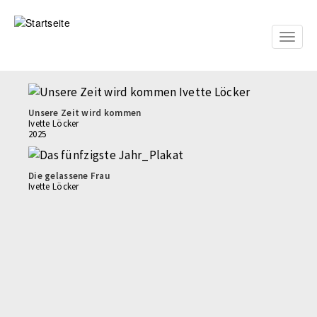
Direkt
zum
Inhalt
Toggle
naviga
Unsere Zeit wird kommen
Ivette Löcker
2025
Die gelassene Frau
Ivette Löcker