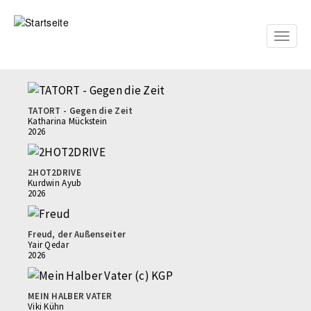
Direkt
zum
Inhalt
Toggle
naviga
TATORT - Gegen die Zeit
Katharina Mückstein
2026
2HOT2DRIVE
Kurdwin Ayub
2026
Freud, der Außenseiter
Yair Qedar
2026
MEIN HALBER VATER
Viki Kühn