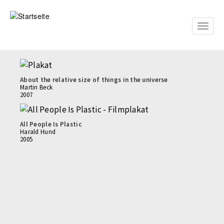
Direkt
zum
Inhalt
Toggle
naviga
About the relative size of things in the universe
Martin Beck
2007
All People Is Plastic
Harald Hund
2005