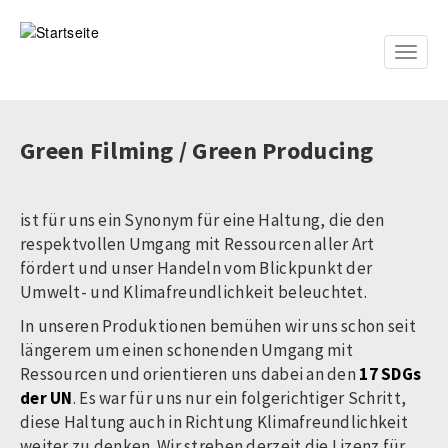
Direkt
zum
Inhalt
Toggle
naviga
Green Filming / Green Producing
ist für uns ein Synonym für eine Haltung, die den
respektvollen Umgang mit Ressourcen aller Art
fördert und unser Handeln vom Blickpunkt der
Umwelt- und Klimafreundlichkeit beleuchtet.
In unseren Produktionen bemühen wir uns schon seit
längerem um einen schonenden Umgang mit
Ressourcen und orientieren uns dabei an den
17 SDGs
der UN
. Es war für uns nur ein folgerichtiger Schritt,
diese Haltung auch in Richtung Klimafreundlichkeit
weiter zu denken. Wir streben derzeit die Lizenz für