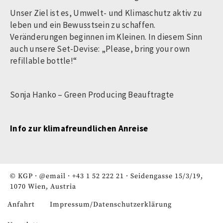
Unser Ziel ist es, Umwelt- und Klimaschutz aktiv zu
leben und ein Bewusstsein zu schaffen.
Veränderungen beginnen im Kleinen. In diesem Sinn
auch unsere Set-Devise: „Please, bring your own
refillable bottle!“
Sonja Hanko – Green Producing Beauftragte
Info zur klimafreundlichen Anreise
© KGP ·
@email
·
+43 1 52 222 21
· Seidengasse 15/3/19,
1070 Wien, Austria
Anfahrt
Impressum/Datenschutzerklärung
Fußzeile