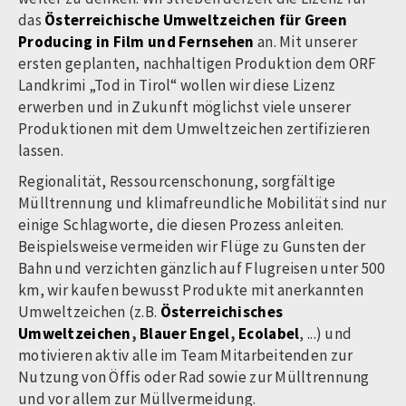
das
Österreichische Umweltzeichen für Green
Producing in Film und Fernsehen
an. Mit unserer
ersten geplanten, nachhaltigen Produktion dem ORF
Landkrimi „Tod in Tirol“ wollen wir diese Lizenz
erwerben und in Zukunft möglichst viele unserer
Produktionen mit dem Umweltzeichen zertifizieren
lassen.
Regionalität, Ressourcenschonung, sorgfältige
Mülltrennung und klimafreundliche Mobilität sind nur
einige Schlagworte, die diesen Prozess anleiten.
Beispielsweise vermeiden wir Flüge zu Gunsten der
Bahn und verzichten gänzlich auf Flugreisen unter 500
km, wir kaufen bewusst Produkte mit anerkannten
Umweltzeichen
(z.B.
Österreichisches
Umweltzeichen
,
Blauer Engel
,
Ecolabel
, ...)
und
motivieren aktiv alle im Team Mitarbeitenden zur
Nutzung von Öffis oder Rad sowie zur Mülltrennung
und vor allem zur Müllvermeidung.