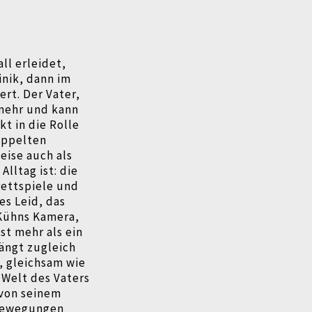
ll erleidet,
inik, dann im
ert. Der Vater,
 mehr und kann
t in die Rolle
doppelten
eise auch als
lltag ist: die
ettspiele und
es Leid, das
Kühns Kamera,
st mehr als ein
ängt zugleich
, gleichsam wie
 Welt des Vaters
von seinem
 Bewegungen