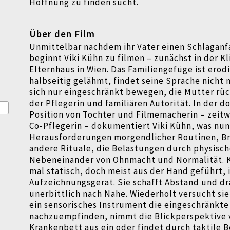
Hoffnung zu finden sucht.
Über den Film
Unmittelbar nachdem ihr Vater einen Schlaganfa
beginnt Viki Kühn zu filmen – zunächst in der Kl
Elternhaus in Wien. Das Familiengefüge ist erodi
halbseitig gelähmt, findet seine Sprache nicht
sich nur eingeschränkt bewegen, die Mutter rück
der Pflegerin und familiären Autorität. In der 
Position von Tochter und Filmemacherin – zeitw
Co-Pflegerin – dokumentiert Viki Kühn, was nun A
Herausforderungen morgendlicher Routinen, Br
andere Rituale, die Belastungen durch physisch
Nebeneinander von Ohnmacht und Normalität. 
mal statisch, doch meist aus der Hand geführt, i
Aufzeichnungsgerät. Sie schafft Abstand und dr
unerbittlich nach Nähe. Wiederholt versucht sie
ein sensorisches Instrument die eingeschränkte
nachzuempfinden, nimmt die Blickperspektive 
Krankenbett aus ein oder findet durch taktile