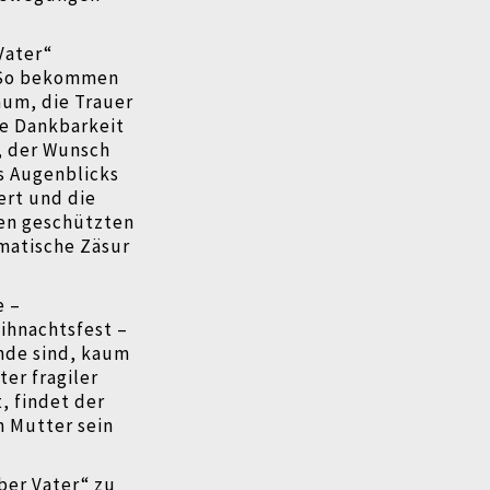
Vater“
. So bekommen
aum, die Trauer
ie Dankbarkeit
, der Wunsch
s Augenblicks
ert und die
den geschützten
amatische Zäsur
e –
eihnachtsfest –
nde sind, kaum
er fragiler
, findet der
n Mutter sein
ber Vater“ zu