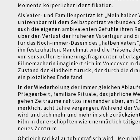
Momente körperlicher Identifikation.
Als Vater- und Familienporträt ist „Mein halber 
untrennbar mit dem Selbstporträt verbunden
auch die eigenen ambivalenten Gefühle ihren R
über den Verlust der früheren Vaterfigur und d
für das Noch-immer-Dasein des „halben Vaters“
ihn festzuhalten. Manchmal wird die Präsenz de
von sensuellen Erinnerungsfragmenten überlag
Filmemacherin imaginiert sich im Voiceover in 
Zustand der Kindheit zurück, der durch die dr
ein plötzliches Ende fand.
In der Wiederholung der immer gleichen Abläuf
Pflegearbeit, familiäre Rituale, das jährliche W
gehen Zeiträume nahtlos ineinander über, am E
merklich, acht Jahre vergangen. Während der Vat
wird und sich mehr und mehr in sich zurückzieht
Film in der erschöpften wie unermüdlich tätige
neues Zentrum.
Obgleich radikal autobiografisch wird „Mein hal