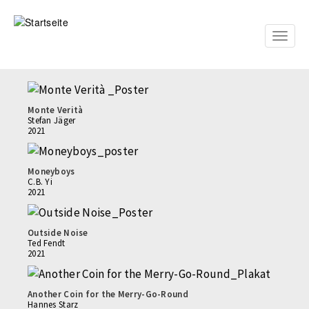
Direkt
zum
Inhalt
Toggle
naviga
Monte Verità
Stefan Jäger
2021
Moneyboys
C.B. Yi
2021
Outside Noise
Ted Fendt
2021
Another Coin for the Merry-Go-Round
Hannes Starz