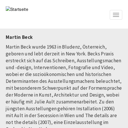
Direkt
zum
Inhalt
Toggle
naviga
Martin Beck
Martin Beck wurde 1963 in Bludenz, Österreich,
geboren und lebt derzeit in New York. Becks Praxis
erstreckt sich auf das Schreiben, Ausstellungsmachen
und -design, Interventionen, Fotografie und Video,
wobei er die sozioökonomischen und historischen
Determinanten des Ausstellungsmachens beleuchtet,
mit besonderem Schwerpunkt auf der Formensprache
der Moderne in Kunst, Architektur und Design, wobei
er häufig mit Julie Ault zusammenarbeitet. Zu den
jüngsten Ausstellungen gehören Installation (2006)
mit Ault in der Secession in Wien und The details are
not the details (2007), eine Einzelausstellung im