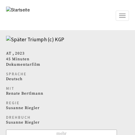
Direkt
zum
Inhalt
Toggle
naviga
AT
2023
45 Minuten
Dokumentarfilm
SPRACHE
Deutsch
MIT
Renate Bertlmann
REGIE
Susanne Riegler
DREHBUCH
Susanne Riegler
mehr