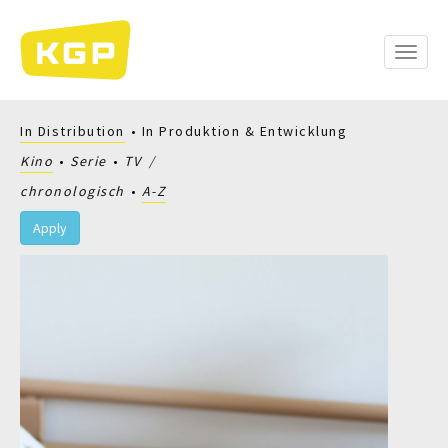
Direkt
zum
Inhalt
Toggle
naviga
In Distribution
In Produktion & Entwicklung
Kino
Serie
TV
chronologisch
A-Z
Apply