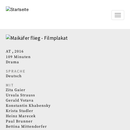
Direkt
zum
Inhalt
Toggle
naviga
AT
2016
109 Minuten
Drama
SPRACHE
Deutsch
MIT
Zita Gaier
Ursula Strauss
Gerald Votava
Konstantin Khabensky
Krista Stadler
Heinz Marecek
Paul Brunner
Bettina Mittendorfer