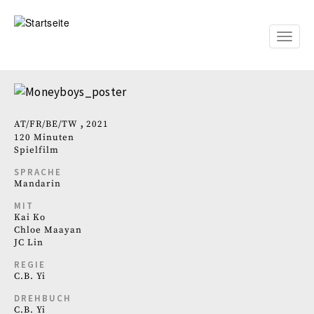
Direkt
zum
Inhalt
Toggle
naviga
AT
FR
BE
TW
2021
120 Minuten
Spielfilm
SPRACHE
Mandarin
MIT
Kai Ko
Chloe Maayan
JC Lin
REGIE
C.B. Yi
DREHBUCH
C.B. Yi