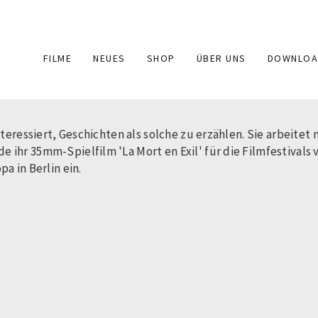
Main
FILME
NEUES
SHOP
ÜBER UNS
DOWNLOA
navigation
nteressiert, Geschichten als solche zu erzählen. Sie arbeitet
 ihr 35mm-Spielfilm 'La Mort en Exil' für die Filmfestival
pa in Berlin ein.