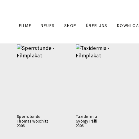
Main
FILME
NEUES
SHOP
ÜBER UNS
DOWNLOA
navigation
Sperrstunde
Taxidermia
Thomas Woschitz
György Pálfi
2006
2006