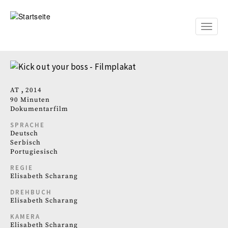
Direkt
zum
Inhalt
Toggle
naviga
AT
2014
90 Minuten
Dokumentarfilm
SPRACHE
Deutsch
Serbisch
Portugiesisch
REGIE
Elisabeth Scharang
DREHBUCH
Elisabeth Scharang
KAMERA
Elisabeth Scharang