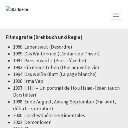
Direkt
zum
Inhalt
Toggle
naviga
Filmografie (Drehbuch und Regie)
1986: Lebenswut (Desordre)
1989: Das Winterkind (L’enfant de l’hiver)
1991: Paris erwacht (Paris s’éveille)
1993: Ein neues Leben (Une nouvelle vie)
1994: Das weiße Blatt (La page blanche)
1996: Irma Vep
1997: HHH – Un portrait de Hou Hsiao-Hsien (auch
Darsteller)
1998: Ende August, Anfang September (Fin août,
début septembre)
2000: Les destinées sentimentales
2002: Demonlover