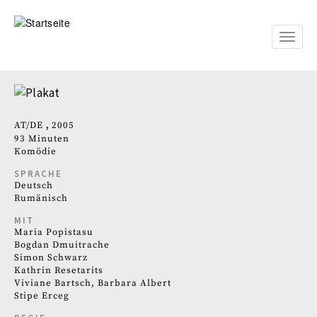
Direkt
zum
Inhalt
Toggle
naviga
AT
DE
2005
93 Minuten
Komödie
SPRACHE
Deutsch
Rumänisch
MIT
Maria Popistasu
Bogdan Dmuitrache
Simon Schwarz
Kathrin Resetarits
Viviane Bartsch, Barbara Albert
Stipe Erceg