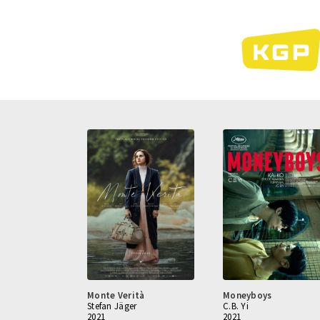
Direkt
zum
Inhalt
Monte Verità
Moneyboys
Stefan Jäger
C.B. Yi
2021
2021