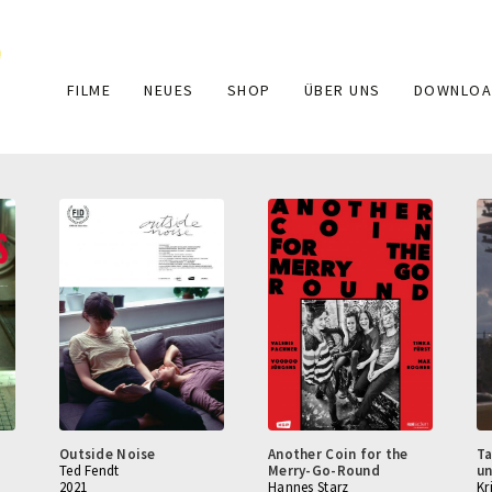
Main
FILME
NEUES
SHOP
ÜBER UNS
DOWNLOA
navigation
Outside Noise
Another Coin for the
Ta
Ted Fendt
Merry-Go-Round
u
2021
Hannes Starz
Kr