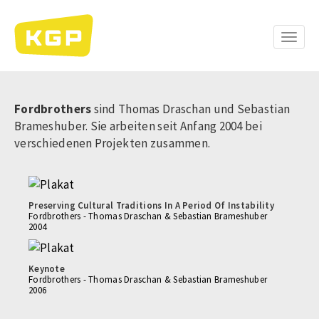
Direkt
zum
Inhalt
Toggle
naviga
Fordbrothers
sind Thomas Draschan und Sebastian
Brameshuber. Sie arbeiten seit Anfang 2004 bei
verschiedenen Projekten zusammen.
Preserving Cultural Traditions In A Period Of Instability
Fordbrothers - Thomas Draschan & Sebastian Brameshuber
2004
Keynote
Fordbrothers - Thomas Draschan & Sebastian Brameshuber
2006