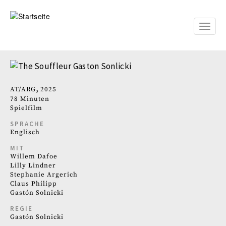
Direkt
zum
Inhalt
Toggle
naviga
AT
ARG
2025
78 Minuten
Spielfilm
SPRACHE
Englisch
MIT
Willem Dafoe
Lilly Lindner
Stephanie Argerich
Claus Philipp
Gastón Solnicki
REGIE
Gastón Solnicki