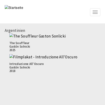
Direkt
zum
Inhalt
Toggle
naviga
Argentinien
The Souffleur
Gastón Solnicki
2025
Introduzione All'Oscuro
Gastón Solnicki
2018