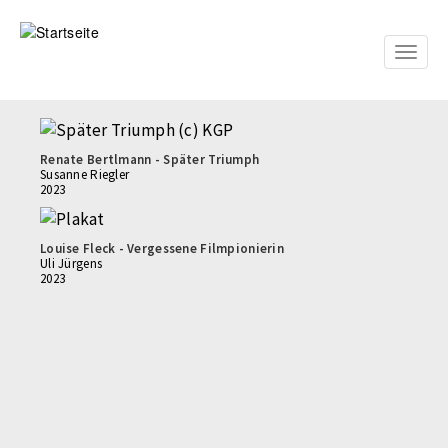
Direkt
zum
Inhalt
Toggle
naviga
Renate Bertlmann - Später Triumph
Susanne Riegler
2023
Louise Fleck - Vergessene Filmpionierin
Uli Jürgens
2023