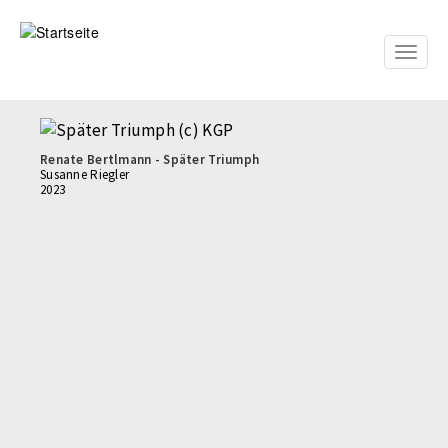
Direkt
zum
Inhalt
Toggle
naviga
Renate Bertlmann - Später Triumph
Susanne Riegler
2023