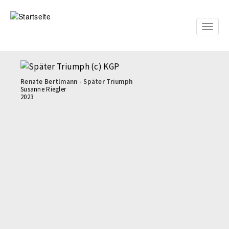
Direkt
zum
Inhalt
Toggle
naviga
Renate Bertlmann - Später Triumph
Susanne Riegler
2023