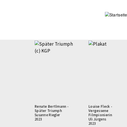
Direkt
zum
Inhalt
Renate Bertlmann -
Louise Fleck -
Später Triumph
Vergessene
Susanne Riegler
Filmpionierin
2023
Uli Jürgens
2023