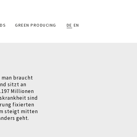
DS
GREEN PRODUCING
DE
EN
, man braucht
nd sitzt an
.
197 Millionen
skrankheit sind
ung fixierten
lm steigt mitten
anders geht.