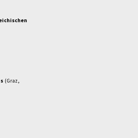
reichischen
ms
(Graz,