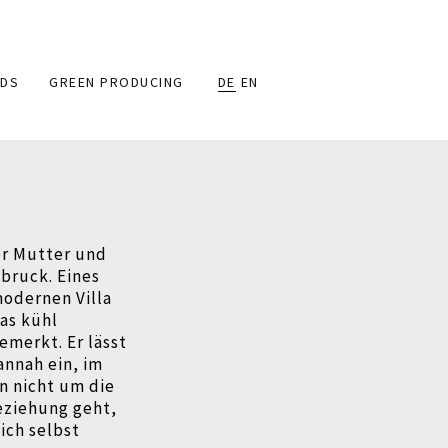
DS
GREEN PRODUCING
DE
EN
er Mutter und
bruck. Eines
 modernen Villa
as kühl
merkt. Er lässt
annah ein, im
n nicht um die
eziehung geht,
ich selbst