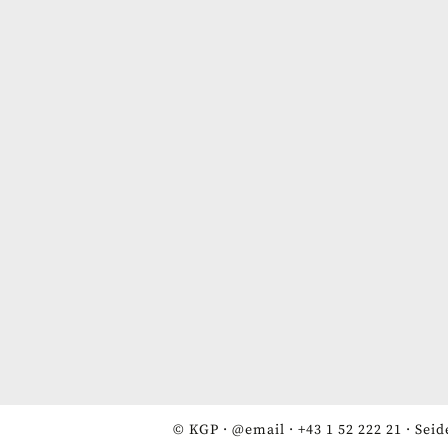
© KGP ·
@email
·
+43 1 52 222 21
· Seid