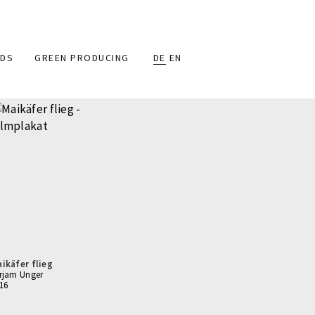
DS
GREEN PRODUCING
DE
EN
ikäfer flieg
rjam Unger
16