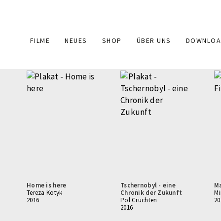
Main
FILME
NEUES
SHOP
ÜBER UNS
DOWNLOA
navigation
Home is here
Tschernobyl - eine
Ma
Tereza Kotyk
Chronik der Zukunft
Mi
2016
Pol Cruchten
20
2016