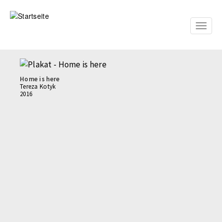
Direkt
zum
Inhalt
Toggle
naviga
Home is here
Tereza Kotyk
2016