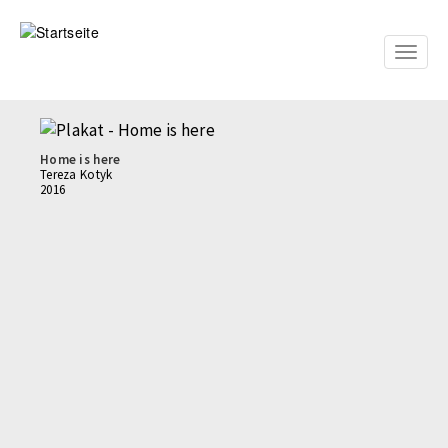
Direkt
zum
Inhalt
Toggle
naviga
Home is here
Tereza Kotyk
2016