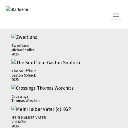
Direkt
zum
Inhalt
Toggle
naviga
Zweitland
Michael Kofler
2025
The Souffleur
Gastón Solnicki
2025
Crossings
Thomas Woschitz
MEIN HALBER VATER
Viki Kühn
2026