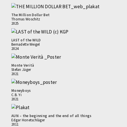
The Million Dollar Bet
Thomas Woschitz
2025
LAST of the WILD
Bernadette Weigel
2024
Monte Verità
Stefan Jäger
2021
Moneyboys
C.B. Yi
2021
AUN – the beginning and the end of all things
Edgar Honetschläger
2011