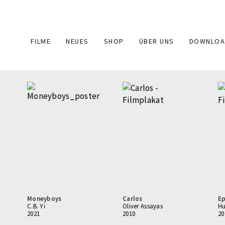
Main
FILME
NEUES
SHOP
ÜBER UNS
DOWNLOA
navigation
Moneyboys
Carlos
Ep
C.B. Yi
Oliver Assayas
Hu
2021
2010
20