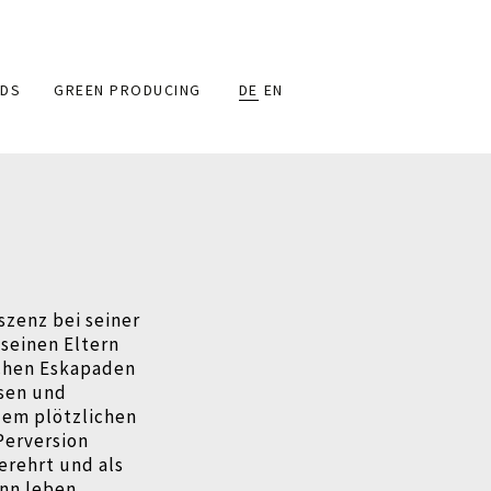
DS
GREEN PRODUCING
DE
EN
szenz bei seiner
seinen Eltern
ichen Eskapaden
ssen und
dem plötzlichen
 Perversion
erehrt und als
ann leben