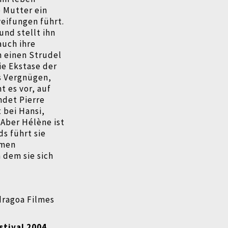
 Mutter ein
eifungen führt.
und stellt ihn
auch ihre
in einen Strudel
ie Ekstase der
es Vergnügen,
t es vor, auf
ndet Pierre
 bei Hansi,
 Aber Hélène ist
s führt sie
amen
 dem sie sich
dragoa Filmes
stival 2004