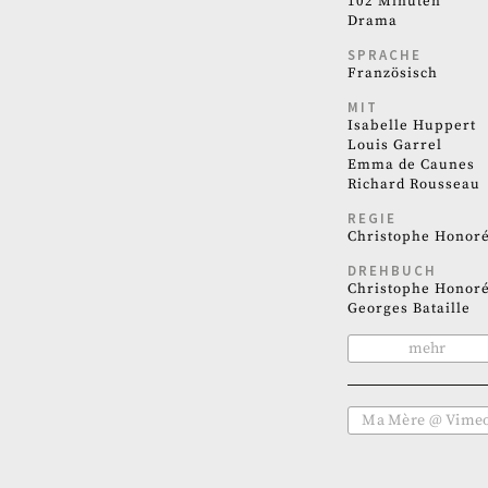
102 Minuten
Drama
SPRACHE
Französisch
MIT
Isabelle Huppert
Louis Garrel
Emma de Caunes
Richard Rousseau
REGIE
Christophe Honor
DREHBUCH
Christophe Honor
Georges Bataille
mehr
Ma Mère @ Vime