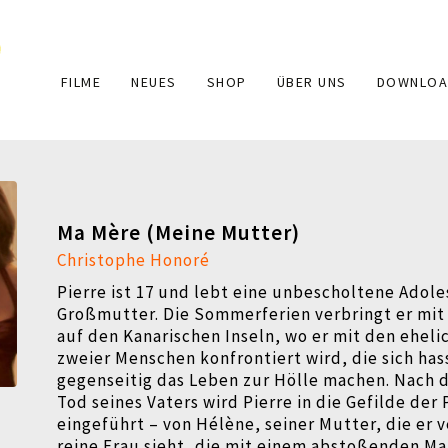
Main
FILME
NEUES
SHOP
ÜBER UNS
DOWNLOA
navigation
Ma Mère (Meine Mutter)
Christophe Honoré
Pierre ist 17 und lebt eine unbescholtene Adole
Großmutter. Die Sommerferien verbringt er mit 
auf den Kanarischen Inseln, wo er mit den ehel
zweier Menschen konfrontiert wird, die sich ha
gegenseitig das Leben zur Hölle machen. Nach 
Tod seines Vaters wird Pierre in die Gefilde der
eingeführt
–
von Hélène, seiner Mutter, die er v
reine Frau sieht, die mit einem abstoßenden M