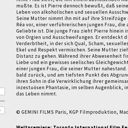
mußte. Es ist Pierre dennoch bewußt, daß seine
Leben von alkoholischen und sexuellen Ausschw
Seine Mutter nimmt ihn mit auf ihre Streifzüge 
Réa vor, einer verführerischen jungen Frau, die 
Geliebte ist. Die junge Frau zieht Pierre hinein 
von Orgien und Ausschweifungen. Er entdeckt d
Verderbtheit, in der sich Qual, Scham, sexuell
Ekel und Respekt vermischen. Seine Mutter zieh
Distanz zu gehen. Während ihrer Abwesenheit fi
Liebe und ein gewisses seelisches Gleichgewicht
é
einer jungen Frau, die seiner Mutter nahestand.
bald zurück, und am tiefsten Punkt des Abgrund
é
ihren Sohn in die Verwirklichung ihrer gemeins
inzestuösen Phantasie, im selben Augenblick, in
das Leben nimmt.
o
© GEMINI FILMS Paris, KGP Filmproduktion, Ma
Weltpremiere: Toronto International Film Fe