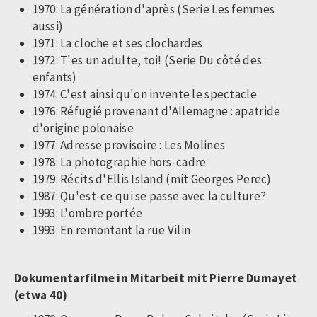
1970: La génération d'après (Serie Les femmes
aussi)
1971: La cloche et ses clochardes
1972: T'es un adulte, toi! (Serie Du côté des
enfants)
1974: C'est ainsi qu'on invente le spectacle
1976: Réfugié provenant d'Allemagne : apatride
d'origine polonaise
1977: Adresse provisoire : Les Molines
1978: La photographie hors-cadre
1979: Récits d'Ellis Island (mit Georges Perec)
1987: Qu'est-ce qui se passe avec la culture?
1993: L'ombre portée
1993: En remontant la rue Vilin
Dokumentarfilme in Mitarbeit mit Pierre Dumayet
(etwa 40)