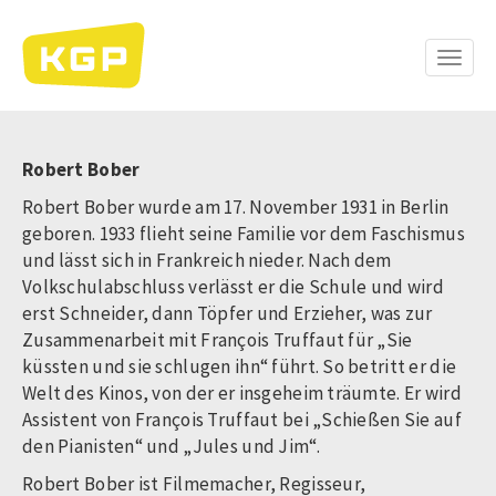
Direkt
zum
Inhalt
Toggle
naviga
Robert Bober
Robert Bober wurde am 17. November 1931 in Berlin
geboren. 1933 flieht seine Familie vor dem Faschismus
und lässt sich in Frankreich nieder. Nach dem
Volkschulabschluss verlässt er die Schule und wird
erst Schneider, dann Töpfer und Erzieher, was zur
Zusammenarbeit mit François Truffaut für „Sie
küssten und sie schlugen ihn“ führt. So betritt er die
Welt des Kinos, von der er insgeheim träumte. Er wird
Assistent von François Truffaut bei „Schießen Sie auf
den Pianisten“ und „Jules und Jim“.
Robert Bober ist Filmemacher, Regisseur,