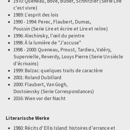
1970: Queneau, Bove, Buber, Schnitzler (Serie Lire
c'est vivre)
1989: L'esprit des lois
1990 - 1994: Perec, Flaubert, Dumas,
Poussin (Serie Lire et écrire et Lire et relire)
1996: Alechinsky, l'œil du peintre
1998: À la lumière de "J'accuse"
1998 - 2000: Queneau, Proust, Tardieu, Valéry,
Supervielle, Reverdy, Louys Pierre (Serie Un siècle
d'écrivains)
1999: Balzac: quelques traits de caractère
2001: Roland Dubillard
2000: Flaubert, Van Gogh,
Dostoïevsky (Serie Correspondances)
2016: Wien vor der Nacht
Literarische Werke
1980: Récits d'Ellis Island: histoires d'errance et