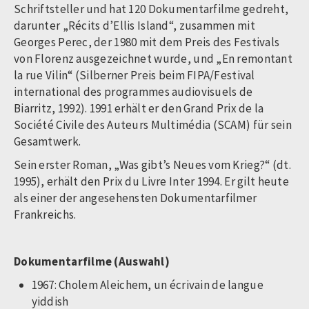
Schriftsteller und hat 120 Dokumentarfilme gedreht,
darunter „Récits d’Ellis Island“, zusammen mit
Georges Perec, der 1980 mit dem Preis des Festivals
von Florenz ausgezeichnet wurde, und „En remontant
la rue Vilin“ (Silberner Preis beim FIPA/Festival
international des programmes audiovisuels de
Biarritz, 1992). 1991 erhält er den Grand Prix de la
Société Civile des Auteurs Multimédia (SCAM) für sein
Gesamtwerk.
Sein erster Roman, „Was gibt’s Neues vom Krieg?“ (dt.
1995), erhält den Prix du Livre Inter 1994. Er gilt heute
als einer der angesehensten Dokumentarfilmer
Frankreichs.
Dokumentarfilme (Auswahl)
1967: Cholem Aleichem, un écrivain de langue
yiddish