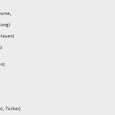
urne,
kong)
itauen)
a)
en)
l, Türkei)