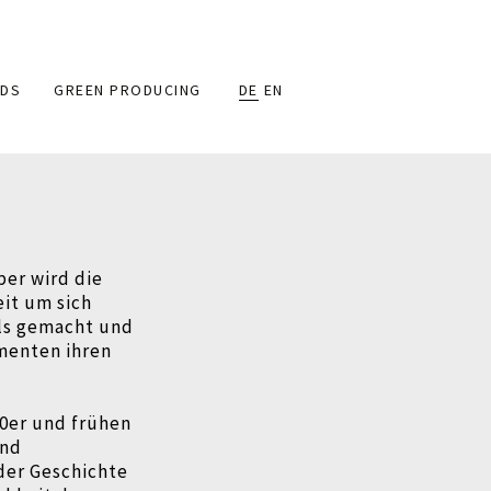
DS
GREEN PRODUCING
DE
EN
per wird die
eit um sich
als gemacht und
menten ihren
 50er und frühen
und
der Geschichte