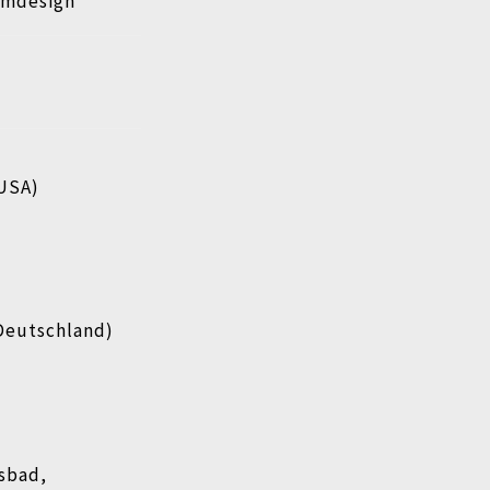
ümdesign
 USA)
 Deutschland)
)
lsbad,