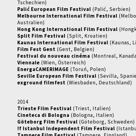
Tschechien)
Palić European Film Festival
(Palić, Serbien)
Melbourne International Film Festival
(Melbo
Australien)
Hong Kong International Film Festival
(Hong
Split Film Festival
(Split, Kroatien)
Kaunas International Film Festival
(Kaunas, L
Film Fest Gent
(Gent, Belgien)
Festival du nouveau cinéma
(Montreal, Kanad
Viennale
(Wien, Österreich)
EnergaCAMERIMAGE
(Toruń, Polen)
Seville European Film Festival
(Sevilla, Spani
exground filmfest
(Wiesbaden, Deutschland)
2014
Trieste Film Festival
(Triest, Italien)
Cineteca di Bologna
(Bologna, Italien)
Göteborg Film Festival
(Göteborg, Schweden)
!f Istanbul Independent Film Festival
(Istanbu
Tampere Film Festival
(Tampere, Finnland)