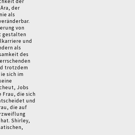
chkeit der
Ära, der
ie als
veränderbar.
ierung von
t gestalten
elkarriere und
ndern als
ksamkeit des
 herrschenden
und trotzdem
ie sich im
keine
cheut, Jobs
 Frau, die sich
ntscheidet und
rau, die auf
erzweiflung
hat. Shirley,
matischen,