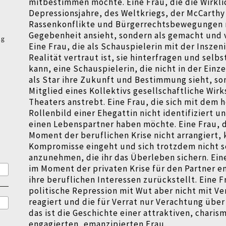
mitbestimmen möchte. Eine Frau, die die Wirkli
Depressionsjahre, des Weltkriegs, der McCarthy 
Rassenkonflikte und Bürgerrechtsbewegungen n
Gegebenheit ansieht, sondern als gemacht und 
ng
Eine Frau, die als Schauspielerin mit der Inszen
Realität vertraut ist, sie hinterfragen und selbs
kann, eine Schauspielerin, die nicht in der Einz
als Star ihre Zukunft und Bestimmung sieht, so
Mitglied eines Kollektivs gesellschaftliche Wir
Theaters anstrebt. Eine Frau, die sich mit dem
Rollenbild einer Ehegattin nicht identifiziert 
einen Lebenspartner haben möchte. Eine Frau, d
Moment der beruflichen Krise nicht arrangiert, 
Kompromisse eingeht und sich trotzdem nicht s
anzunehmen, die ihr das Überleben sichern. Eine
im Moment der privaten Krise für den Partner e
ihre beruflichen Interessen zurückstellt. Eine F
politische Repression mit Wut aber nicht mit V
reagiert und die für Verrat nur Verachtung über 
das ist die Geschichte einer attraktiven, charis
engagierten, emanzipierten Frau.