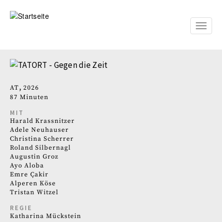
Direkt
zum
Inhalt
Toggle
naviga
AT
2026
87 Minuten
MIT
Harald Krassnitzer
Adele Neuhauser
Christina Scherrer
Roland Silbernagl
Augustin Groz
Ayo Aloba
Emre Çakir
Alperen Köse
Tristan Witzel
REGIE
Katharina Mückstein