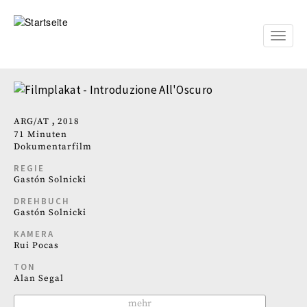
Direkt
zum
Inhalt
Toggle
naviga
ARG
AT
2018
71 Minuten
Dokumentarfilm
REGIE
Gastón Solnicki
DREHBUCH
Gastón Solnicki
KAMERA
Rui Pocas
TON
Alan Segal
mehr