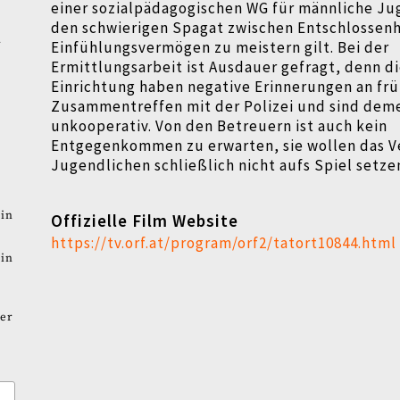
einer sozialpädagogischen WG für männliche Ju
den schwierigen Spagat zwischen Entschlossen
r
Einfühlungsvermögen zu meistern gilt. Bei der
Ermittlungsarbeit ist Ausdauer gefragt, denn d
Einrichtung haben negative Erinnerungen an fr
Zusammentreffen mit der Polizei und sind de
unkooperativ. Von den Betreuern ist auch kein
Entgegenkommen zu erwarten, sie wollen das V
Jugendlichen schließlich nicht aufs Spiel setze
in
Offizielle Film Website
https://tv.orf.at/program/orf2/tatort10844.html
in
er