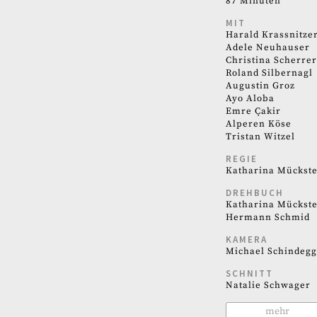
87 Minuten
MIT
Harald Krassnitze
Adele Neuhauser
Christina Scherrer
Roland Silbernagl
Augustin Groz
Ayo Aloba
Emre Çakir
Alperen Köse
Tristan Witzel
REGIE
Katharina Mückste
DREHBUCH
Katharina Mückste
Hermann Schmid
KAMERA
Michael Schindegg
SCHNITT
Natalie Schwager
mehr