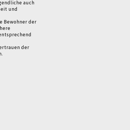
gendliche auch
heit und
ie Bewohner der
ühere
mentsprechend
ertrauen der
n.