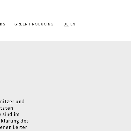
DS
GREEN PRODUCING
DE
EN
nitzer und
etzten
 sind im
fklärung des
enen Leiter