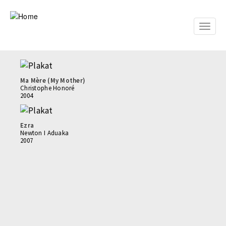
Skip
to
main
Toggle
content
naviga
Ma Mère (My Mother)
Christophe Honoré
2004
Ezra
Newton I Aduaka
2007