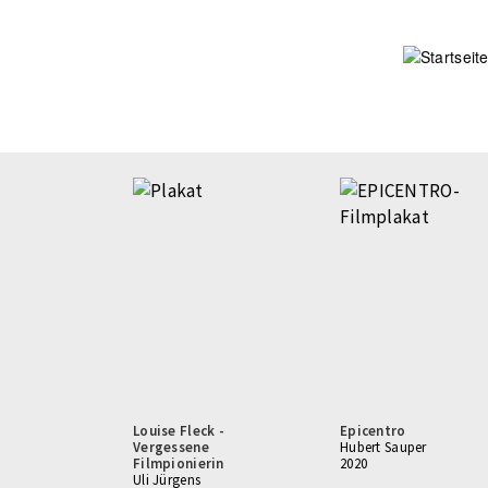
Direkt
zum
Inhalt
Seitennummerierung
Louise Fleck -
Epicentro
Vergessene
Hubert Sauper
Filmpionierin
2020
Uli Jürgens