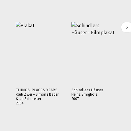
Vo
‹‹
Se
THINGS. PLACES. YEARS.
Schindlers Häuser
Klub Zwei – Simone Bader
Heinz Emigholz
& Jo Schmeiser
2007
2004