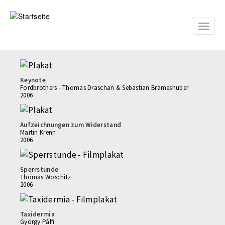
Direkt
zum
Inhalt
Toggle
naviga
Keynote
Fordbrothers - Thomas Draschan & Sebastian Brameshuber
2006
Aufzeichnungen zum Widerstand
Martin Krenn
2006
Sperrstunde
Thomas Woschitz
2006
Taxidermia
György Pálfi