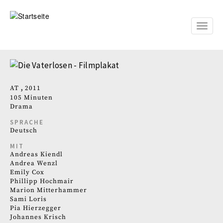
Direkt
zum
Inhalt
Toggle
naviga
AT
2011
105 Minuten
Drama
SPRACHE
Deutsch
MIT
Andreas Kiendl
Andrea Wenzl
Emily Cox
Phillipp Hochmair
Marion Mitterhammer
Sami Loris
Pia Hierzegger
Johannes Krisch