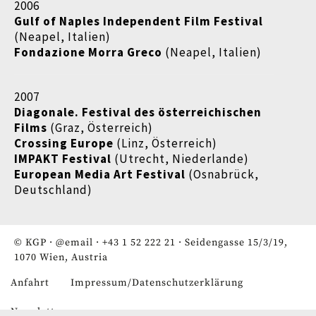
2006
Gulf of Naples Independent Film Festival
(Neapel, Italien)
Fondazione Morra Greco
(Neapel, Italien)
2007
Diagonale. Festival des österreichischen
Films
(Graz, Österreich)
Crossing Europe
(Linz, Österreich)
IMPAKT Festival
(Utrecht, Niederlande)
European Media Art Festival
(Osnabrück,
Deutschland)
© KGP ·
@email
·
+43 1 52 222 21
· Seidengasse 15/3/19,
1070 Wien, Austria
Anfahrt
Impressum/Datenschutzerklärung
Fußzeile
Newsletter