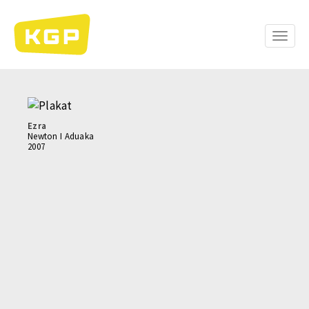
Skip
to
main
Toggle
content
naviga
Ezra
Newton I Aduaka
2007