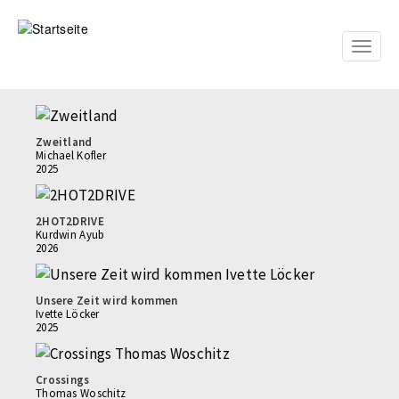
Direkt
zum
Inhalt
Toggle
naviga
Zweitland
Michael Kofler
2025
2HOT2DRIVE
Kurdwin Ayub
2026
Unsere Zeit wird kommen
Ivette Löcker
2025
Crossings
Thomas Woschitz