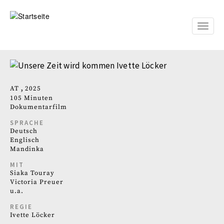
Direkt
zum
Inhalt
Toggle
naviga
AT
2025
105 Minuten
Dokumentarfilm
SPRACHE
Deutsch
Englisch
Mandinka
MIT
Siaka Touray
Victoria Preuer
u.a.
REGIE
Ivette Löcker